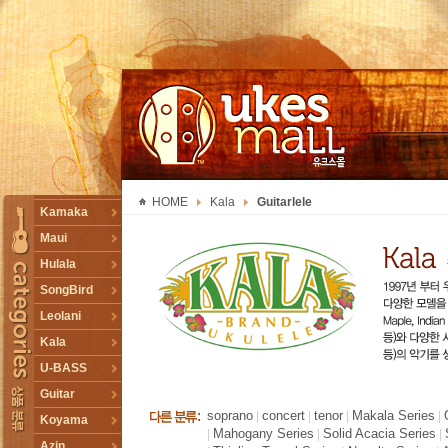
UKESMALL 유크스몰
HOME
Kala
Guitarlele
TOGGLE
Kamaka
Maui
Hulala
SongBird
Leolani
Kala
U-BASS
Guitar
soprano
concert
tenor
Makala Series
|
|
|
|
Koyama
Mahogany Series
Solid Acacia Series
|
|
|
Azin