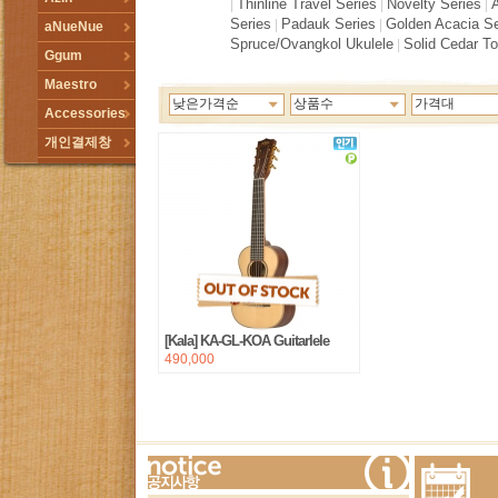
Thinline Travel Series
Novelty Series
|
|
|
Series
Padauk Series
Golden Acacia Se
|
|
aNueNue
Spruce/Ovangkol Ukulele
Solid Cedar T
|
Ggum
Maestro
낮은가격순
상품수
가격대
Accessories
개인결제창
[Kala] KA-GL-KOA Guitarlele
490,000