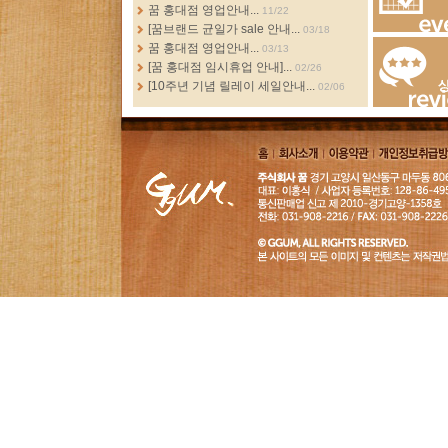
more...
꿈 홍대점 영업안내...
11/22
[꿈브랜드 균일가 sale 안내...
03/18
Events
꿈 홍대점 영업안내...
03/13
[꿈 홍대점 임시휴업 안내]...
02/26
[10주년 기념 릴레이 세일안내...
02/06
Review
홈
회사소
이용약
개인정보취급
개
관
침
GGUM