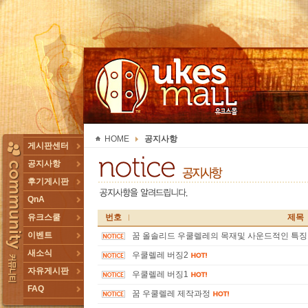
UKESMALL 유크스몰
HOME
공지사항
TOGGLE
게시판센터
공지사항
후기게시판
QnA
유크스쿨
번호
제목
이벤트
꿈 올솔리드 우쿨렐레의 목재및 사운드적인 특징.
새소식
우쿨렐레 버징2
자유게시판
우쿨렐레 버징1
FAQ
꿈 우쿨렐레 제작과정