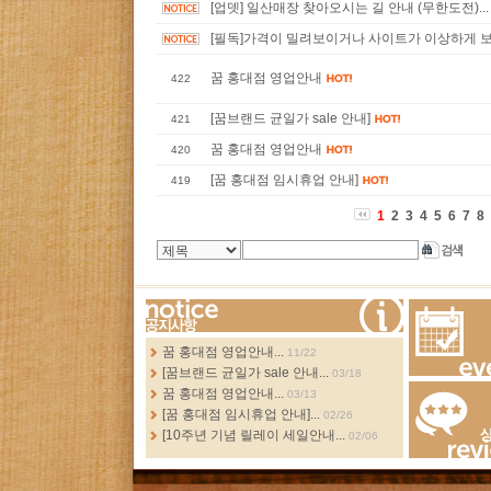
[업뎃] 일산매장 찾아오시는 길 안내 (무한도전)..
[필독]가격이 밀려보이거나 사이트가 이상하게 보일 
꿈 홍대점 영업안내
422
[꿈브랜드 균일가 sale 안내]
421
꿈 홍대점 영업안내
420
[꿈 홍대점 임시휴업 안내]
419
1
2
3
4
5
6
7
8
more...
꿈 홍대점 영업안내...
11/22
[꿈브랜드 균일가 sale 안내...
03/18
Events
꿈 홍대점 영업안내...
03/13
[꿈 홍대점 임시휴업 안내]...
02/26
[10주년 기념 릴레이 세일안내...
02/06
Review