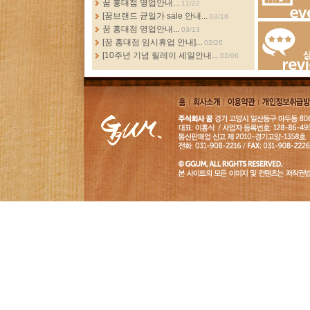
꿈 홍대점 영업안내...
11/22
[꿈브랜드 균일가 sale 안내...
03/18
Events
꿈 홍대점 영업안내...
03/13
[꿈 홍대점 임시휴업 안내]...
02/26
[10주년 기념 릴레이 세일안내...
02/06
Review
홈
회사소
이용약
개인정보취급
개
관
침
GGUM