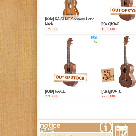
[Kala] KA-SLNG Soprano Long
Neck
[Kala] KA-C
175,500
180,000
[Kala] KA-CE
[Kala] KA-TE
270,000
297,000
more...