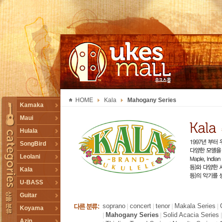
UKESMALL 유크스몰
HOME
Kala
Mahogany Series
TOGGLE
Kamaka
Maui
Hulala
SongBird
Leolani
Kala
U-BASS
Guitar
soprano
concert
tenor
Makala Series
|
|
|
|
Koyama
Mahogany Series
Solid Acacia Series
|
|
Azin