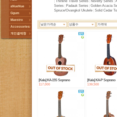
Thinline Travel Series
Novelty Series
|
|
|
Series
Padauk Series
Golden Acacia Se
|
|
aNueNue
Spruce/Ovangkol Ukulele
Solid Cedar T
|
Ggum
Maestro
낮은가격순
상품수
가격대
Accessories
개인결제창
[Kala] KA-15S Soprano
[Kala] KA-P Soprano
117,000
139,500