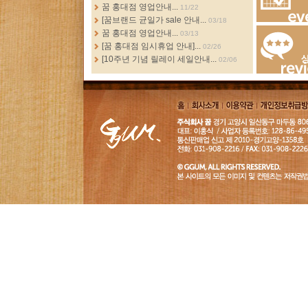
more...
꿈 홍대점 영업안내...
11/22
[꿈브랜드 균일가 sale 안내...
03/18
Events
꿈 홍대점 영업안내...
03/13
[꿈 홍대점 임시휴업 안내]...
02/26
[10주년 기념 릴레이 세일안내...
02/06
Review
홈
회사소
이용약
개인정보취급
개
관
침
GGUM