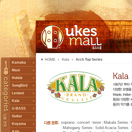
UKESMALL 유크스몰
HOME
Kala
Arch Top Series
TOGGLE
Kamaka
Maui
Hulala
SongBird
Leolani
Kala
U-BASS
Guitar
soprano
concert
tenor
Makala Series
|
|
|
|
Koyama
Mahogany Series
Solid Acacia Series
|
|
|
Azin