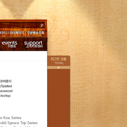
바구니
마이페이
주문배송조
지
회
이벤트
고객지원센터
TOTAL
이전
an Koa Series
olid Spruce Top Series