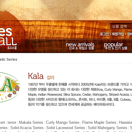
로그인
회원가입
장
신규 & 재입고 상품
추천 & 인기 상품
lic Series
ert
tenor
Makala Series
Curly Mango Series
Flame Maple Series
Hawaii
|
|
|
|
|
ries
Solid Acacia Series
Solid Lacewood Series
Solid Mahogany Series
S
|
|
|
|