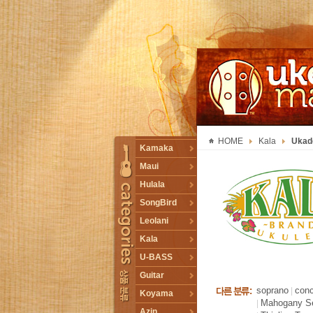
UKESMALL 유크스몰
HOME
Kala
Ukade
TOGGLE
Kamaka
Maui
Hulala
SongBird
Leolani
Kala
U-BASS
Guitar
soprano
conc
|
Koyama
Mahogany Se
|
Azin