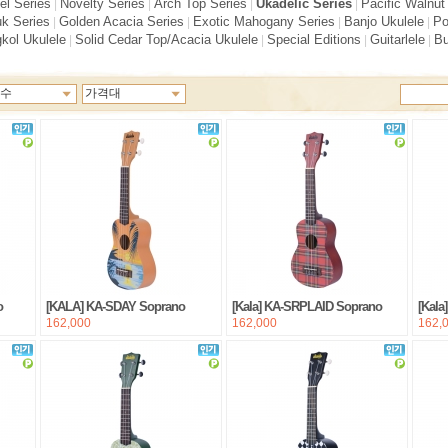
el Series
Novelty Series
Arch Top Series
Ukadelic Series
Pacific Walnut
|
|
|
|
k Series
Golden Acacia Series
Exotic Mahogany Series
Banjo Ukulele
Po
|
|
|
|
kol Ukulele
Solid Cedar Top/Acacia Ukulele
Special Editions
Guitarlele
Bu
|
|
|
|
수
가격대
o
[KALA] KA-SDAY Soprano
[Kala] KA-SRPLAID Soprano
[Kal
162,000
162,000
162,