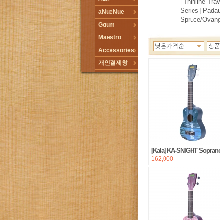
Thinline Trav
|
Series
Padau
|
aNueNue
Spruce/Ovang
Ggum
Maestro
낮은가격순
상품
Accessories
개인결제창
[Kala] KA-SNIGHT Sopran
162,000