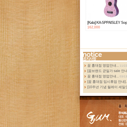
[Kala] KA-SPPAISLEY So
162,000
more...
꿈 홍대점 영업안내...
11/2
[꿈브랜드 균일가 sale 안내.
꿈 홍대점 영업안내...
03/1
[꿈 홍대점 임시휴업 안내]..
[10주년 기념 릴레이 세일안
홈
GGUM