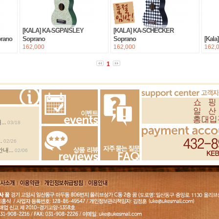
[KALA] KA-SGPAISLEY
[KALA] KA-SCHECKER
prano
Soprano
Soprano
[Kal
162,000
162,000
162,
1
2
..
03/18
Events
3
.
02/26
내...
02/06
Review
FAQ
회사소
이용약
개인정보취급방
이용안내
개
관
침