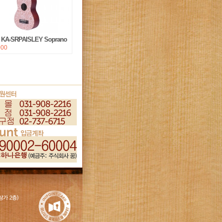
a] KA-SRPAISLEY Soprano
000