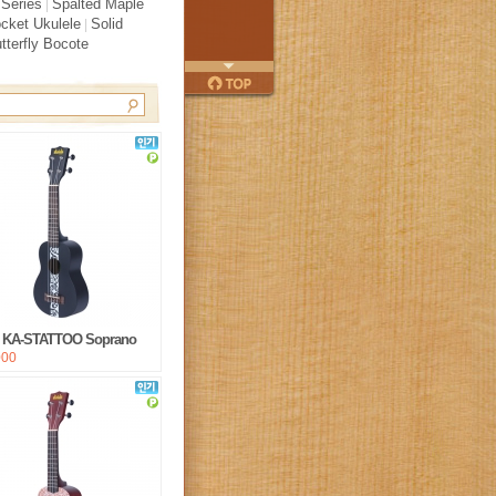
 Series
Spalted Maple
|
cket Ukulele
Solid
|
tterfly Bocote
다음
페이지
위로
a] KA-STATTOO Soprano
000