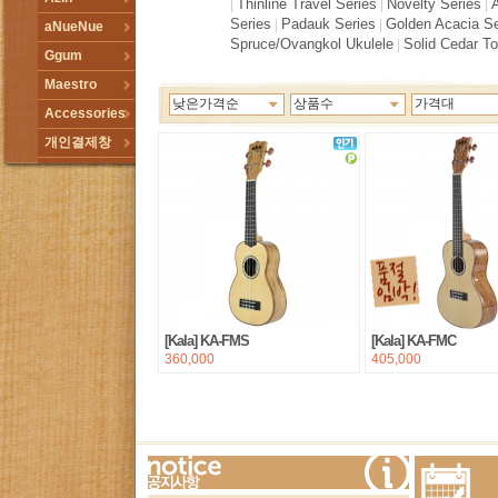
Thinline Travel Series
Novelty Series
|
|
|
Series
Padauk Series
Golden Acacia Se
|
|
aNueNue
Spruce/Ovangkol Ukulele
Solid Cedar T
|
Ggum
Maestro
낮은가격순
상품수
가격대
Accessories
개인결제창
[Kala] KA-FMS
[Kala] KA-FMC
360,000
405,000