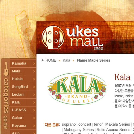
UKESMALL 유크스몰
HOME
Kala
Flame Maple Series
TOGGLE
Kamaka
Maui
Hulala
SongBird
Leolani
Kala
U-BASS
Guitar
soprano
concert
tenor
Makala Series
|
|
|
|
Koyama
Mahogany Series
Solid Acacia Series
|
|
|
Azin