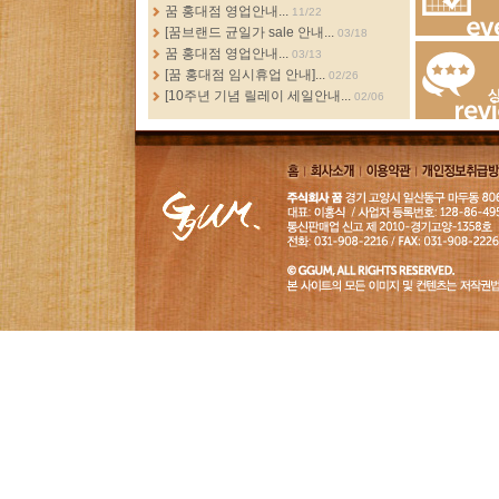
more...
꿈 홍대점 영업안내...
11/22
[꿈브랜드 균일가 sale 안내...
03/18
Events
꿈 홍대점 영업안내...
03/13
[꿈 홍대점 임시휴업 안내]...
02/26
[10주년 기념 릴레이 세일안내...
02/06
Review
홈
회사소
이용약
개인정보취급
개
관
침
GGUM