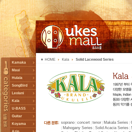
UKESMALL 유크스몰
HOME
Kala
Solid Lacewood Series
TOGGLE
Kamaka
Maui
Hulala
SongBird
Leolani
Kala
U-BASS
Guitar
soprano
concert
tenor
Makala Series
|
|
|
|
Koyama
Mahogany Series
Solid Acacia Series
|
|
|
Azin