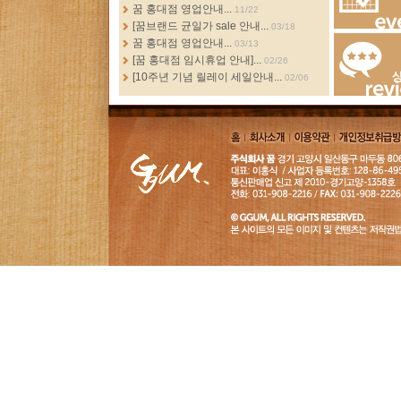
more...
꿈 홍대점 영업안내...
11/22
[꿈브랜드 균일가 sale 안내...
03/18
Events
꿈 홍대점 영업안내...
03/13
[꿈 홍대점 임시휴업 안내]...
02/26
[10주년 기념 릴레이 세일안내...
02/06
Review
홈
회사소
이용약
개인정보취급
개
관
침
GGUM