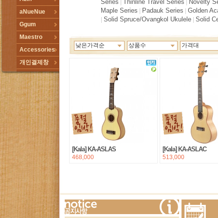
Series
Thinline Travel Series
Novelty S
|
|
Maple Series
Padauk Series
Golden Ac
|
|
aNueNue
Solid Spruce/Ovangkol Ukulele
Solid C
|
|
Ggum
Maestro
낮은가격순
상품수
가격대
Accessories
개인결제창
[Kala] KA-ASLAS
[Kala] KA-ASLAC
468,000
513,000