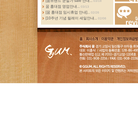
[꿈브랜드 균일가 sale 안내...
03/18
Events
꿈 홍대점 영업안내...
03/13
[꿈 홍대점 임시휴업 안내]...
02/26
[10주년 기념 릴레이 세일안내...
02/06
Review
홈
회사소
이용약
개인정보취급
개
관
침
GGUM