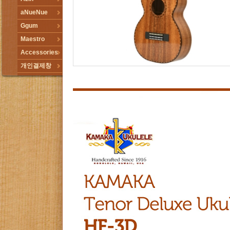
aNueNue
Ggum
Maestro
Accessories
개인결제창