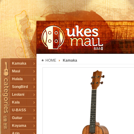
UKESMALL 유크스몰
HOME
Kamaka
TOGGLE
Kamaka
Maui
Hulala
SongBird
Leolani
Kala
U-BASS
Guitar
Koyama
Azin