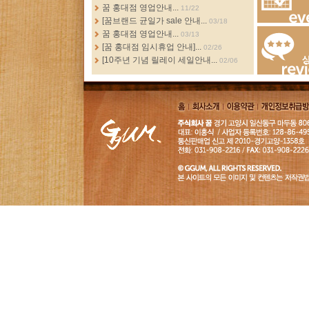
more...
꿈 홍대점 영업안내...
11/22
[꿈브랜드 균일가 sale 안내...
03/18
Events
꿈 홍대점 영업안내...
03/13
[꿈 홍대점 임시휴업 안내]...
02/26
[10주년 기념 릴레이 세일안내...
02/06
Review
홈
회사소
이용약
개인정보취급
개
관
침
GGUM