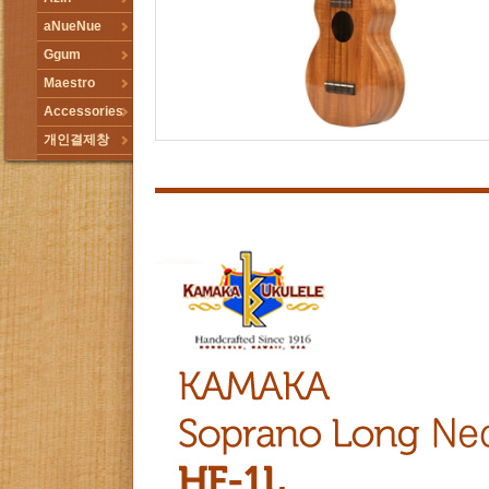
aNueNue
Ggum
Maestro
Accessories
개인결제창