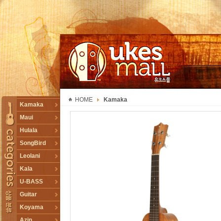
UKESMALL 유크스몰
HOME
Kamaka
TOGGLE
Kamaka
Maui
Hulala
SongBird
Leolani
Kala
U-BASS
Guitar
Koyama
Azin