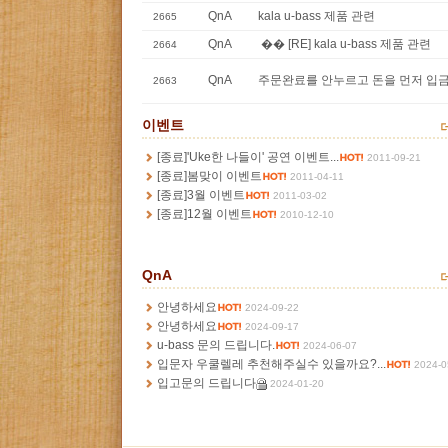
QnA
kala u-bass 제품 관련
2665
QnA
�� [RE] kala u-bass 제품 관련
2664
QnA
주문완료를 안누르고 돈을 먼저 입금했
2663
이벤트
mor
[종료]'Uke한 나들이' 공연 이벤트...
2011-09-21
[종료]봄맞이 이벤트
2011-04-11
[종료]3월 이벤트
2011-03-02
[종료]12월 이벤트
2010-12-10
QnA
mor
안녕하세요
2024-09-22
안녕하세요
2024-09-17
u-bass 문의 드립니다.
2024-06-07
입문자 우쿨렐레 추천해주실수 있을까요?...
2024-0
입고문의 드립니다
2024-01-20