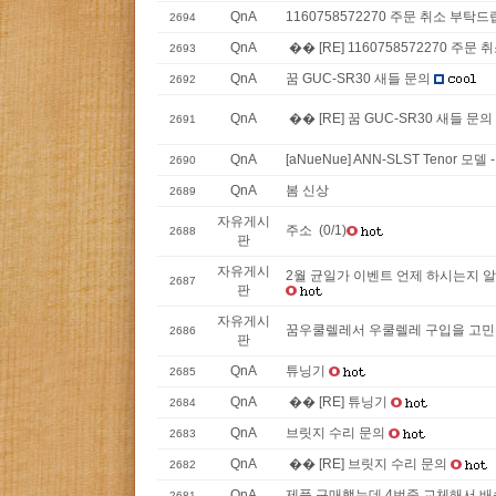
QnA
1160758572270 주문 취소 부탁드
2694
QnA
�� [RE] 1160758572270 주문
2693
QnA
꿈 GUC-SR30 새들 문의
2692
QnA
�� [RE] 꿈 GUC-SR30 새들 문의
2691
QnA
[aNueNue] ANN-SLST Tenor 모
2690
QnA
봄 신상
2689
자유게시
주소 (0/1)
2688
판
자유게시
2월 균일가 이벤트 언제 하시는지 알려
2687
판
자유게시
꿈우쿨렐레서 우쿨렐레 구입을 고민중인데
2686
판
QnA
튜닝기
2685
QnA
�� [RE] 튜닝기
2684
QnA
브릿지 수리 문의
2683
QnA
�� [RE] 브릿지 수리 문의
2682
QnA
제품 구매했는데 4번줄 교체해서 배
2681