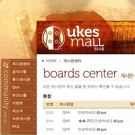
UKESMALL 유크스몰
HOME
게시판센터
TOGGLE
게시판센터
공지사항
후기게시판
모든 게시판의 최신 글을 한 곳에서 확인할 수 있습니다.
QnA
유크스쿨
통합
이벤트
번호
게시판명
제
새소식
QnA
안녕하세요
2712
자유게시판
QnA
�� [RE] 안녕하세요
2711
FAQ
QnA
안녕하세요
2710