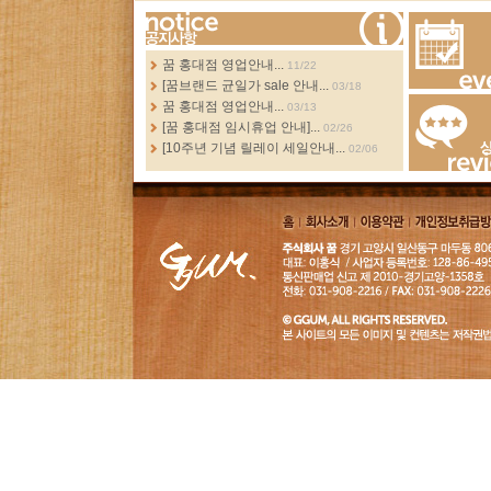
more...
꿈 홍대점 영업안내...
11/22
[꿈브랜드 균일가 sale 안내...
03/18
Events
꿈 홍대점 영업안내...
03/13
[꿈 홍대점 임시휴업 안내]...
02/26
[10주년 기념 릴레이 세일안내...
02/06
Review
홈
회사소
이용약
개인정보취급
개
관
침
GGUM