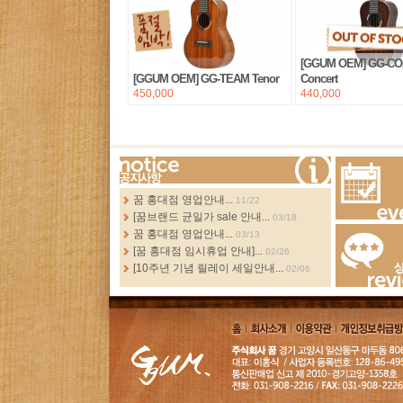
[GGUM OEM] GG-C
[GGUM OEM] GG-TEAM Tenor
Concert
450,000
440,000
more...
꿈 홍대점 영업안내...
11/22
[꿈브랜드 균일가 sale 안내...
03/18
Events
꿈 홍대점 영업안내...
03/13
[꿈 홍대점 임시휴업 안내]...
02/26
[10주년 기념 릴레이 세일안내...
02/06
Review
홈
회사소
이용약
개인정보취급
개
관
침
GGUM