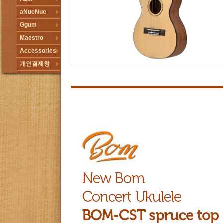
aNueNue
Ggum
Maestro
Accessories
개인결제창