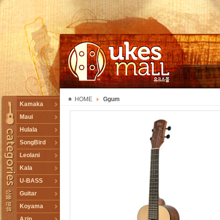
UKESMALL 유크스몰
HOME
Ggum
TOGGLE
Kamaka
Maui
Hulala
SongBird
Leolani
Kala
U-BASS
Guitar
Koyama
Azin