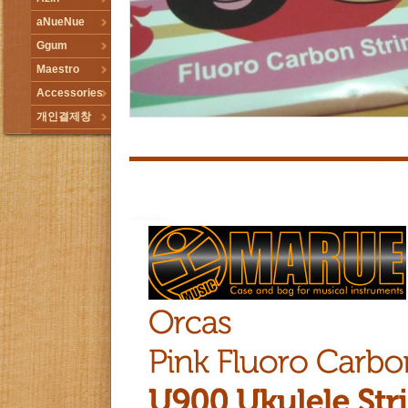
aNueNue
Ggum
Maestro
Accessories
개인결제창