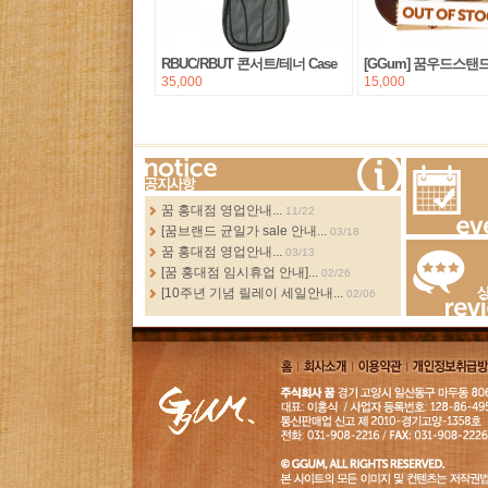
RBUC/RBUT 콘서트/테너 Case
[GGum] 꿈우드스탠
35,000
15,000
more...
꿈 홍대점 영업안내...
11/22
[꿈브랜드 균일가 sale 안내...
03/18
Events
꿈 홍대점 영업안내...
03/13
[꿈 홍대점 임시휴업 안내]...
02/26
[10주년 기념 릴레이 세일안내...
02/06
Review
홈
회사소
이용약
개인정보취급
개
관
침
GGUM