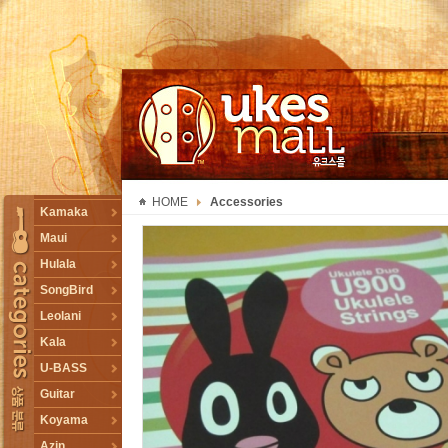
UKESMALL 유크스몰
HOME
Accessories
TOGGLE
Kamaka
Maui
Hulala
SongBird
Leolani
Kala
U-BASS
Guitar
Koyama
Azin