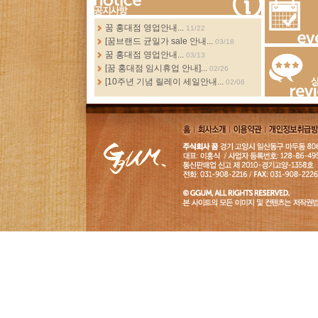
more...
꿈 홍대점 영업안내...
11/22
[꿈브랜드 균일가 sale 안내...
03/18
Events
꿈 홍대점 영업안내...
03/13
[꿈 홍대점 임시휴업 안내]...
02/26
[10주년 기념 릴레이 세일안내...
02/06
Review
홈
회사소
이용약
개인정보취급
개
관
침
GGUM