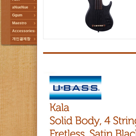
aNueNue
Ggum
Maestro
Accessories
개인결제창