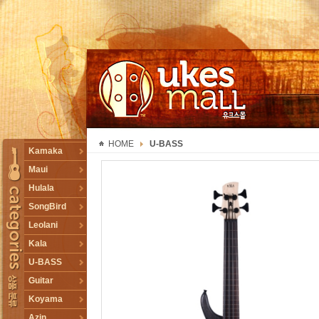
UKESMALL 유크스몰
HOME
U-BASS
TOGGLE
Kamaka
Maui
Hulala
SongBird
Leolani
Kala
U-BASS
Guitar
Koyama
Azin