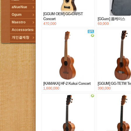
aNueNue
[GGUM OEM] GG-CARST
Ggum
Concert
[GGum] 폼케이스
Maestro
470,000
60,000
Accessories
개인결제창
[KAMAKA] HF-2 Kukui Concert
[GGUM] GG-TETM Te
1,600,000
300,000