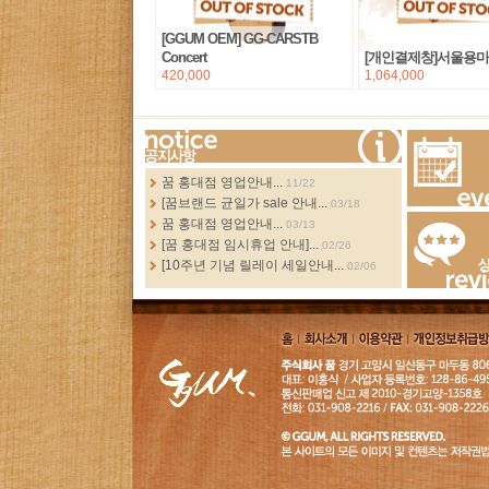
[GGUM OEM] GG-CARSTB
Concert
[개인결제창]서울용
420,000
1,064,000
more...
꿈 홍대점 영업안내...
11/22
[꿈브랜드 균일가 sale 안내...
03/18
Events
꿈 홍대점 영업안내...
03/13
[꿈 홍대점 임시휴업 안내]...
02/26
[10주년 기념 릴레이 세일안내...
02/06
Review
홈
회사소
이용약
개인정보취급
개
관
침
GGUM