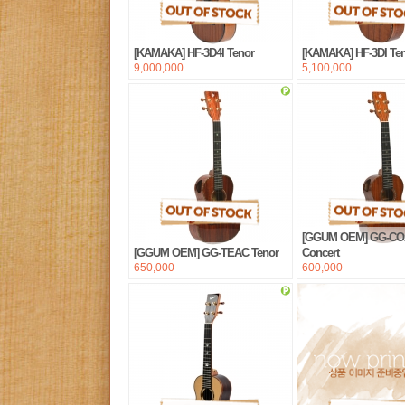
[KAMAKA] HF-3D4I Tenor
[KAMAKA] HF-3DI Te
9,000,000
5,100,000
[GGUM OEM] GG-C
[GGUM OEM] GG-TEAC Tenor
Concert
650,000
600,000