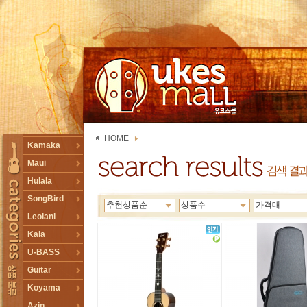
UKESMALL 유크스몰
HOME
TOGGLE
Kamaka
Maui
Hulala
SongBird
추천상품순
상품수
가격대
Leolani
Kala
U-BASS
Guitar
Koyama
Azin